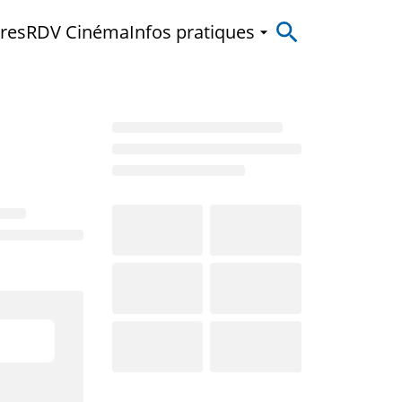
res
RDV Cinéma
Infos pratiques