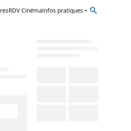
res
RDV Cinéma
Infos pratiques